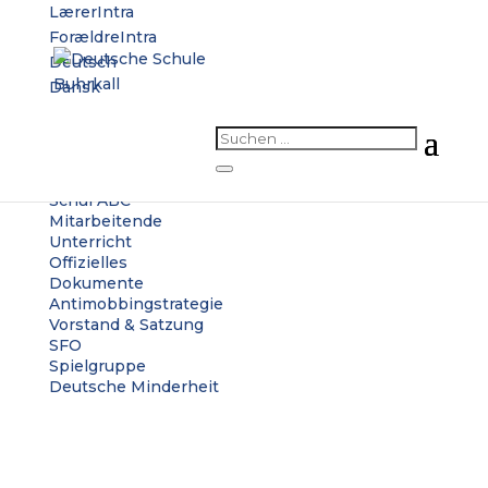
LærerIntra
ForældreIntra
Deutsch
Dansk
Start
Aktuelles
Die Schule
Kontakt
Schul ABC
Mitarbeitende
Unterricht
Offizielles
Dokumente
Antimobbingstrategie
Vorstand & Satzung
SFO
Spielgruppe
Deutsche Minderheit