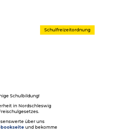
Schulfreizeitordnung
hige Schulbildung!
erheit in Nordschleswig
Freischulgesetzes.
ssenswerte über uns
ebookseite
und bekomme