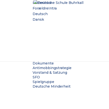
LærerIntra
ForældreIntra
Deutsch
Dansk
Start
Aktuelles
Die Schule
Kontakt
Schul ABC
Mitarbeitende
Unterricht
Offizielles
Dokumente
Antimobbingstrategie
Vorstand & Satzung
SFO
Spielgruppe
Deutsche Minderheit