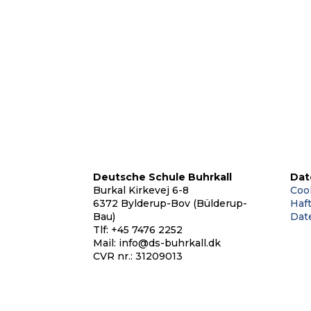
Unsere Schule ist Teil
Deutsche Schule Buhrkall
Dat
Burkal Kirkevej 6-8
Cook
6372 Bylderup-Bov (Bülderup-
Haf
Bau)
Dat
Tlf: +45 7476 2252
Mail:
info@ds-buhrkall.dk
CVR nr.: 31209013
Nach oben