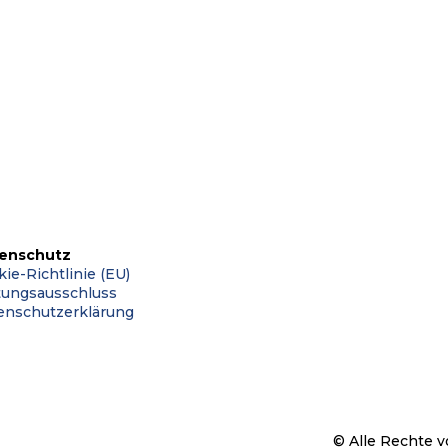
 der deutschen Minderheit in Nor
enschutz
ie-Richtlinie (EU)
tungsausschluss
enschutzerklärung
© Alle Rechte v