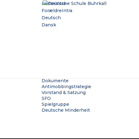
LærerIntra
ForældreIntra
Deutsch
Dansk
Start
Aktuelles
Die Schule
Kontakt
Schul ABC
Mitarbeitende
Unterricht
Offizielles
Dokumente
Antimobbingstrategie
Vorstand & Satzung
SFO
Spielgruppe
Deutsche Minderheit